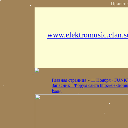
Приветс
www.elektromusic.clan.s
Главная страница
»
11 Ноября - FUNK
Запасник - Форум сайта http://elektromus
Вход