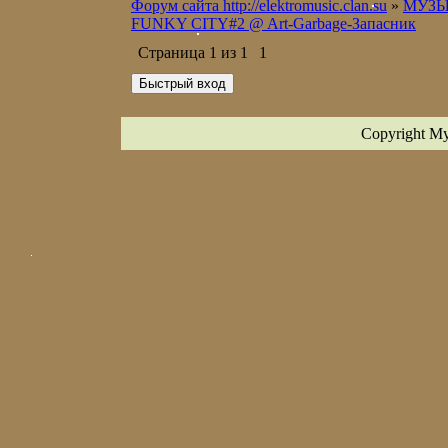
Форум сайта http://elektromusic.clan.su
»
МУЗ
FUNKY CITY#2 @ Art-Garbage-Запасник
Страница
1
из
1
1
Copyright M