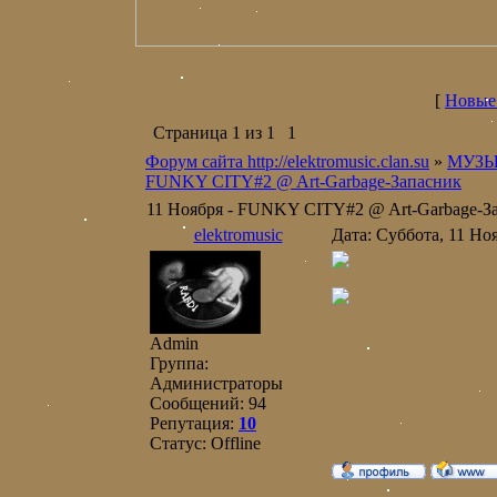
[
Новые
Страница
1
из
1
1
Форум сайта http://elektromusic.clan.su
»
МУЗ
FUNKY CITY#2 @ Art-Garbage-Запасник
11 Ноября - FUNKY CITY#2 @ Art-Garbage-З
elektromusic
Дата: Суббота, 11 Но
Admin
Группа:
Администраторы
Сообщений:
94
Репутация:
10
Статус:
Offline